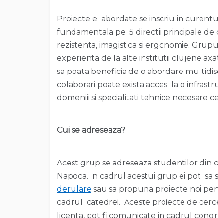
Proiectele abordate se inscriu in curentul
fundamentala pe 5 directii principale de 
rezistenta, imagistica si ergonomie. Grup
experienta de la alte institutii clujene ax
sa poata beneficia de o abordare multidisc
colaborari poate exista acces la o infrastr
domeniii si specialitati tehnice necesare c
Cui se adreseaza?
Acest grup se adreseaza studentilor din c
Napoca. In cadrul acestui grup ei pot sa 
derulare
sau sa propuna proiecte noi pen
cadrul catedrei. Aceste proiecte de cercet
licenta, pot fi comunicate in cadrul congr