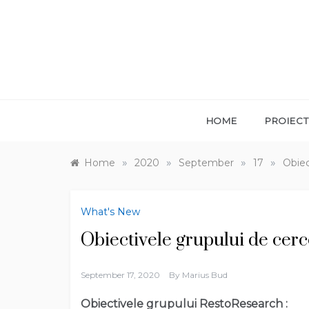
Skip
to
content
HOME
PROIECT
»
»
»
»
Home
2020
September
17
Obiec
What's New
Obiectivele grupului de cerc
September 17, 2020
By
Marius Bud
Obiectivele grupului RestoResearch :