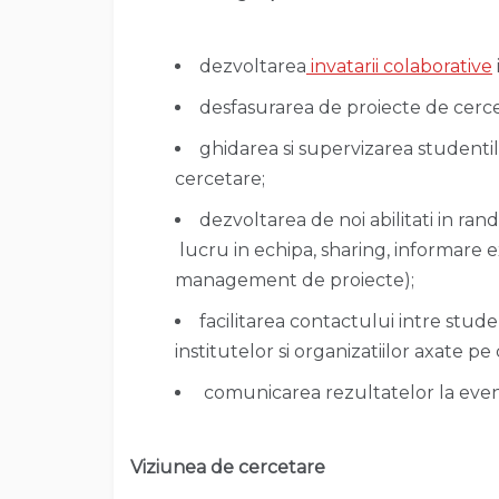
dezvoltarea
invatarii colaborative
desfasurarea de proiecte de cerceta
ghidarea si supervizarea studentil
cercetare;
dezvoltarea de noi abilitati in ra
lucru in echipa, sharing, informare e
management de proiecte);
facilitarea contactului intre studen
institutelor si organizatiilor axate pe
comunicarea rezultatelor la evenim
Viziunea de cercetare