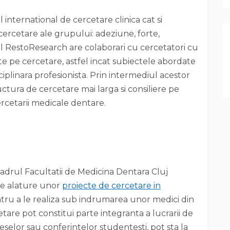
 international de cercetare clinica cat si
cercetare ale grupului: adeziune, forte,
ul RestoResearch are colaborari cu cercetatori cu
ate pe cercetare, astfel incat subiectele abordate
iplinara profesionista. Prin intermediul acestor
uctura de cercetare mai larga si consiliere pe
ercetarii medicale dentare.
adrul Facultatii de Medicina Dentara Cluj
se alature unor
proiecte de cercetare in
tru a le realiza sub indrumarea unor medici din
are pot constitui parte integranta a lucrarii de
eselor sau conferintelor studentesti, pot sta la